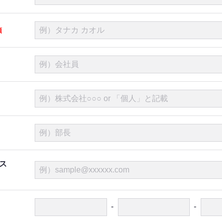
ス
-
-