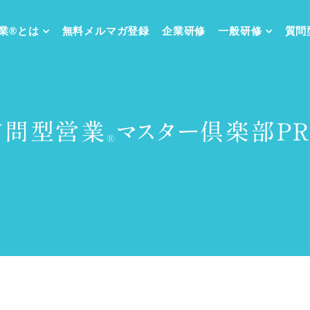
業®
とは
無料メルマガ
登録
企業研修
一般研修
質問
質問型営業
マスター倶楽部PR
®