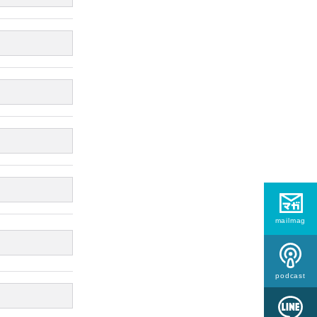
mailmag
podcast