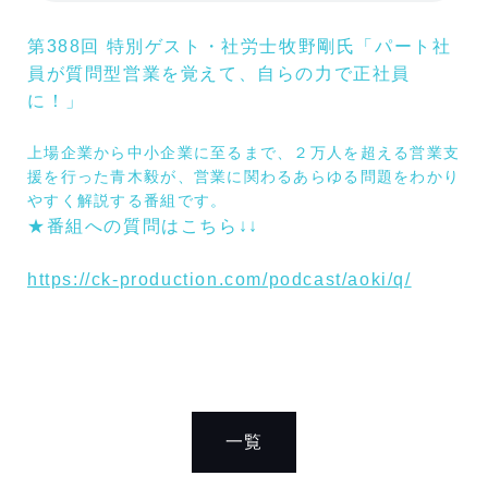
第388回 特別ゲスト・社労士牧野剛氏「パート社
員が質問型営業を覚えて、自らの力で正社員
に！」
上場企業から中小企業に至るまで、２万人を超える営業支
援を行った青木毅が、営業に関わるあらゆる問題をわかり
やすく解説する番組です。
★
番組への質問はこちら
↓↓
https://ck-production.com/podcast/aoki/q/
一覧