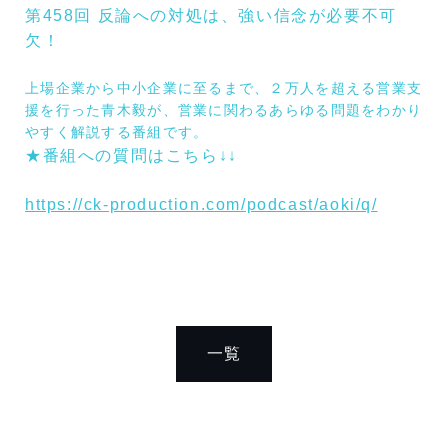
第458回 反論への対処は、強い信念が必要不可
欠！
上場企業から中小企業に至るまで、２万人を超える営業支
援を行った青木毅が、営業に関わるあらゆる問題をわかり
やすく解説する番組です。
★
番組への質問はこちら
↓↓
https://ck-production.com/podcast/aoki/q/
一覧