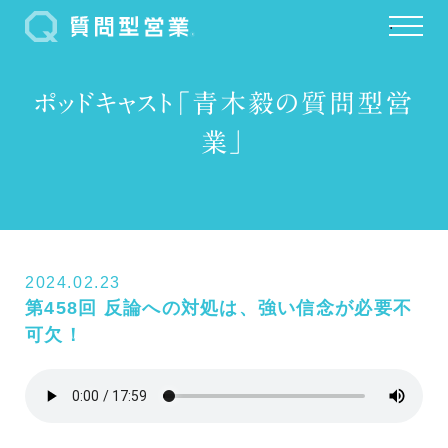
.
ポッドキャスト「青木毅の質問型営
業」
2024.02.23
第458回 反論への対処は、強い信念が必要不
可欠！