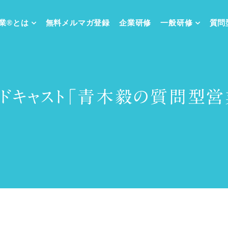
業®
とは
無料メルマガ
登録
企業研修
一般研修
質問
ッドキャスト「青木毅の質問型営