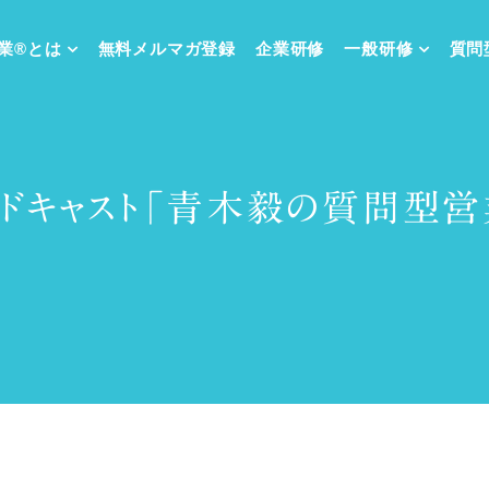
業®
とは
無料メルマガ
登録
企業研修
一般研修
質問
ッドキャスト「青木毅の質問型営